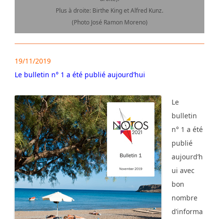
Plus à droite: Birthe King et Alfred Kunz.
(Photo José Ramon Moreno)
19/11/2019
Le bulletin n° 1 a été publié aujourd’hui
Le
bulletin
n° 1 a été
publié
aujourd’h
ui avec
bon
nombre
d’informa