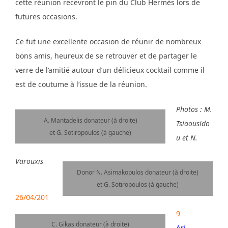
cette réunion recevront le pin du Club Hermès lors de
futures occasions.
Ce fut une excellente occasion de réunir de nombreux
bons amis, heureux de se retrouver et de partager le
verre de l’amitié autour d’un délicieux cocktail comme il
est de coutume à l’issue de la réunion.
Photos : M.
A. Mantadelis donateur (à droite)
Tsiaousido
et G. Sotiropoulos (à gauche)
u et N.
Varouxis
Donor N. Asimakopulos donateur (à droite)
et G. Sotiropoulos (à gauche)
26/04/201
9
C. Gikas donateur (à droite)
Ari