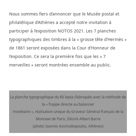
Nous sommes fiers d’annoncer que le Musée postal et
philatélique d’Athènes a accepté notre invitation à
participer à l’exposition NOTOS 2021. Les 7 planches
typographiques des timbres à la « grosse tête d’Hermès »
de 1861 seront exposées dans la Cour d’Honneur de
l’exposition. Ce sera la première fois que les « 7
merveilles » seront montrées ensemble au public.
La planche typographique du 80 lepta (fabriquée avec la méthode de
la « frappe directe au balancier
monétaire », réalisation unique du Graveur Général français de la
Monnaie de Paris, Désiré-Albert Barre
(photo: Ioannis Assimakopoulos, Athènes)