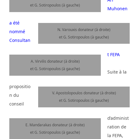
et G. Sotiropoulos (à gauche)
Muhonen
a été
N. Varouxis donateur (à droite)
nommé
et G. Sotiropoulos (à gauche)
Consultan
t FEPA
A. Virvilis donateur (à droite)
et G. Sotiropoulos (à gauche)
Suite à la
propositio
V. Apostolopoulos donateur (à droite)
n du
et G. Sotiropoulos (à gauche)
conseil
d’administ
E. Mandarakas donateur (à droite)
ration de
et G. Sotiropoulos (à gauche)
la FEPA,