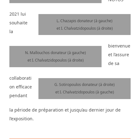
2021 lui
L. Chazapis donateur (à gauche)
souhaite
et I. Chalvatzidopoulos (à droite)
la
bienvenue
N. Mallouchos donateur (à gauche)
et l’assure
et I. Chalvatzidopoulos (à droite)
de sa
collaborati
G. Sotiropoulos donateur (à droite)
on efficace
et I. Chalvatzidopoulos (à gauche)
pendant
la période de préparation et jusqu’au dernier jour de
l’exposition.