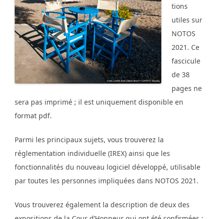
tions
utiles sur
NOTOS
2021. Ce
fascicule
de 38
pages ne
sera pas imprimé ; il est uniquement disponible en
format pdf.
Parmi les principaux sujets, vous trouverez la
réglementation individuelle (IREX) ainsi que les
fonctionnalités du nouveau logiciel développé, utilisable
par toutes les personnes impliquées dans NOTOS 2021.
Vous trouverez également la description de deux des
expositions de la Cour d’Honneur qui ont été confirmées :