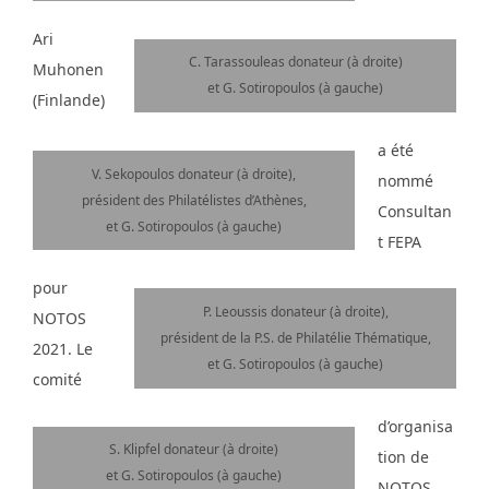
Ari
C. Tarassouleas donateur (à droite)
Muhonen
et G. Sotiropoulos (à gauche)
(Finlande)
a été
V. Sekopoulos donateur (à droite),
nommé
président des Philatélistes d’Athènes,
Consultan
et G. Sotiropoulos (à gauche)
t FEPA
pour
P. Leoussis donateur (à droite),
NOTOS
président de la P.S. de Philatélie Thématique,
2021. Le
et G. Sotiropoulos (à gauche)
comité
d’organisa
S. Klipfel donateur (à droite)
tion de
et G. Sotiropoulos (à gauche)
NOTOS