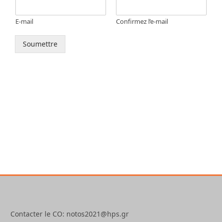
E-mail
Confirmez l’e-mail
Soumettre
Contacter le CO: notos2021@hps.gr