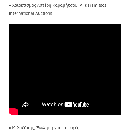
● Χαιρετισμός Αστέρη Καραμήτσου, A. Karamitsos
International Auctions
● Κ. Χαζάπης, Έκκληση για εισφορές