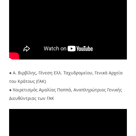
● Α. Βιρβίλης, Γένεση Ελλ. Ταχυδρομείου, Γενικά Αρχεία
του Κράτους (ΓΑΚ)
● Χαιρετισμός Αμαλίας Παππά, Αναπληρώτριας Γενικής
Διευθύντριας των ΓΑΚ