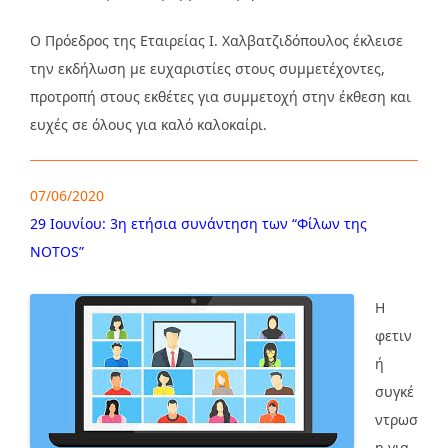
Ο Πρόεδρος της Εταιρείας Ι. Χαλβατζιδόπουλος έκλεισε
την εκδήλωση με ευχαριστίες στους συμμετέχοντες,
προτροπή στους εκθέτες για συμμετοχή στην έκθεση και
ευχές σε όλους για καλό καλοκαίρι.
07/06/2020
29 Ιουνίου: 3η ετήσια συνάντηση των “Φίλων της
NOTOS”
Η
φετιν
ή
συγκέ
ντρωσ
η για