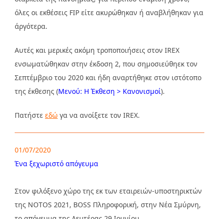
όλες οι εκθέσεις FIP είτε ακυρώθηκαν ή αναβλήθηκαν για
άργότερα.
Αυτές και μερικές ακόμη τροποποιήσεις στον IREX
ενσωματώθηκαν στην έκδοση 2, που σημοσιεύθηεκ τον
Σεπτέμβριο του 2020 και ήδη αναρτήθηκε στον ιστότοπο
της έκθεσης (
Μενού: Η Έκθεση > Κανονισμοί
).
Πατήστε
εδώ
γα να ανοίξετε τον IREX.
01/07/2020
Ένα ξεχωριστό απόγευμα
Στον φιλόξενο χώρο της εκ των εταιρειών-υποστηρικτών
της NOTOS 2021, BOSS Πληροφορική, στην Νέα Σμύρνη,
τo απόγευμα της Δευτέρας 29 Ιουνίου,