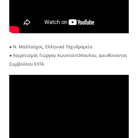
● Ν. Μαλλούχος, Ελληνικά Ταχυδρομεία
● Χαιρετισμός Γιώργου Κωνσταντόπουλου, Διευθύνοντος
Συμβούλου ΕΛΤΑ