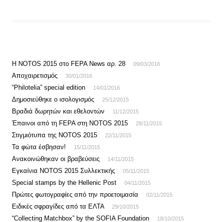
Η NOTOS 2015 στο FEPA News αρ. 28
09/03/2016
Αποχαιρετισμός
30/01/2016
“Philotelia” special edition
14/01/2016
Δημοσιεύθηκε ο ισολογισμός
25/12/2015
Βραδιά δωρητών και εθελοντών
11/12/2015
Έπαινοι από τη FEPA στη NOTOS 2015
28/11/2015
Στιγμιότυπα της NOTOS 2015
22/11/2015
Τα φώτα έσβησαν!
15/11/2015
Ανακοινώθηκαν οι βραβεύσεις
14/11/2015
Εγκαίνια NOTOS 2015 Συλλεκτικής
05/11/2015
Special stamps by the Hellenic Post
04/11/2015
Πρώτες φωτογραφίες από την προετοιμασία
02/11/2015
Ειδικές σφραγίδες από τα ΕΛΤΑ
29/10/2015
“Collecting Matchbox” by the SOFIA Foundation
18/10/2015