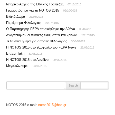
Ιστορικό Αρχείο της Εθνικής Τράπεζας
07/10/2015
Γραμματόσημα για τη NOTOS 2015
02/10/2015
Ειδικά Δώρα
21/08/2015
Παράρτημα Φιλολογίας
09/07/2015
Ο Παρατηρητής FEPA επισκέφθηκε την Αθήνα
03/07/2015
Αναρτήθηκαν οι πίνακες εκθεμάτων και κριτών
02/07/2015
Τελευταία ημέρα για αιτήσεις Φιλολογίας
30/06/2015
Η NOTOS 2015 στο εξώφυλλο του FEPA News
23/06/2015
ΕπίτιμηΤάξη
31/05/2015
Η NOTOS 2015 στο Λονδίνο
09/05/2015
Μεγαλώνουμε!
23/04/2015
Search for:
NOTOS 2015 e-mail:
notos2015@hps.gr