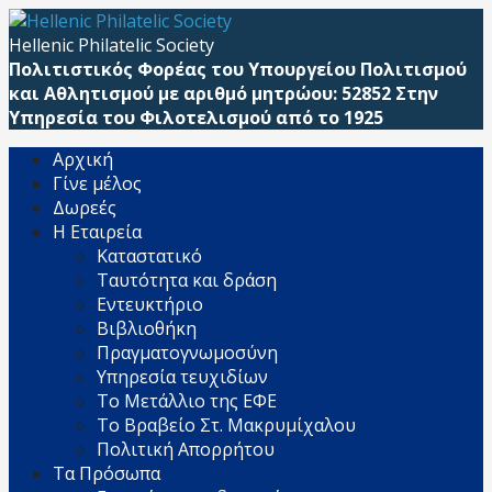
Μετάβαση
απευθείας
Hellenic Philatelic Society
στο
Πολιτιστικός Φορέας του Υπουργείου Πολιτισμού
περιεχόμενο
και Αθλητισμού με αριθμό μητρώου: 52852 Στην
Υπηρεσία του Φιλοτελισμού από το 1925
Αρχική
Γίνε μέλος
Δωρεές
Η Εταιρεία
Καταστατικό
Ταυτότητα και δράση
Εντευκτήριο
Βιβλιοθήκη
Πραγματογνωμοσύνη
Υπηρεσία τευχιδίων
Το Μετάλλιο της ΕΦΕ
Το Βραβείο Στ. Μακρυμίχαλου
Πολιτική Απορρήτου
Τα Πρόσωπα