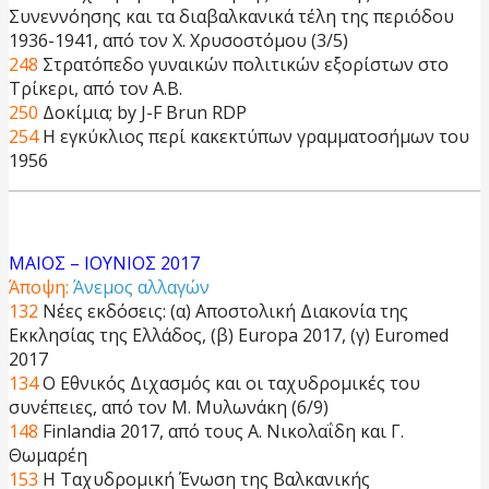
Συνεννόησης και τα διαβαλκανικά τέλη της περιόδου
1936-1941, από τον Χ. Χρυσοστόμου (3/5)
248
Στρατόπεδο γυναικών πολιτικών εξορίστων στο
Τρίκερι, από τον Α.Β.
250
Δοκίμια; by J-F Brun RDP
254
Η εγκύκλιος περί κακεκτύπων γραμματοσήμων του
1956
ΜΑΙΟΣ – ΙΟΥΝΙΟΣ 2017
Άποψη:
Άνεμος αλλαγών
132
Νέες εκδόσεις: (α) Αποστολική Διακονία της
Εκκλησίας της Ελλάδος, (β) Europa 2017, (γ) Euromed
2017
134
Ο Εθνικός Διχασμός και οι ταχυδρομικές του
συνέπειες, από τον Μ. Μυλωνάκη (6/9)
148
Finlandia 2017, από τους Α. Νικολαΐδη και Γ.
Θωμαρέη
153
H Ταχυδρομική Ένωση της Βαλκανικής