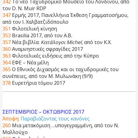
342
Το νέο Ταχυδρομικό Μουσείο του Λονδίνου, από
τον D. N. Muir RDP
347
Ερμής 2017, Πανελλήνια Έκθεση Γραμματοσήμου,
από τον Ι. Χαλβατζιδόπουλο
351
Φιλοτελική κίνηση
353
Brasilia 2017, από τον Α.Β.
357
Νέα βιβλία:
Κατάλογοι Michel,
από τον K.X.
360
Αναμνηστικές σφραγίδες 2017
363
Φιλοτελικές ειδήσεις από την Κύπρο
364
ΕΦΕ – Νέα μέλη
365
Ο Εθνικός Διχασμός και οι ταχυδρομικές του
συνέπειες, από τον Μ. Μυλωνάκη (9/9)
378
Ευρετήρια τόμου 2017
ΣΕΠΤΕΜΒΡΙΟΣ – ΟΚΤΩΒΡΙΟΣ 2017
Άποψη:
Παραβιάζοντας τους κανόνες
260
Μια μετακόμιση …υπογεγραμμένη, από τον Ν.
Μαλλούχο