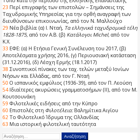
Τύπο κατά την περίοδο της Ελληνικής Επανάστασης
23
Περί επιγραφής των επιστολών – Σημάνσεις της
Ταχυδρομικής Υπηρεσίας για την ορθή αναγραφή των
διευθύνσεων επικοινωνίας, από τον Ν. Μαλλούχο
29
Νέα βιβλία: (α) Ι. Νταή,
Τα ελληνικά ταχυδρομικά τέλη
1828-1875,
από τον Α.Β. (β)
Κατάλογοι Michel,
από τον
Κ.Χ.
33
ΕΦΕ: (α) Η Ετήσια Γενική Συνέλευση του 2017, (β)
Αποτελέσματα χρήσης 2016, (γ) Περιουσιακή κατάσταση
(31.12.2016), (δ) Λέσχη Ερμής (18.1.2017)
38
Συνοπτικοί πίνακες των ταχ. τελών μεταξύ Ιονίων
Νήσων και Ελλάδας, από τον Γ. Νταή
50
Ο ισπανικός εμφύλιος (1936-39), από τον Π. Λεούση
54
Ιδιαίτερες ακυρώσεις γραμματοσήμων (II), από τον Μ.
Κουτσουνάκη
59
Φιλοτελικές ειδήσεις από την Κύπρο
60
Επιστολές στη
Φιλοτέλεια:
Βαλημίτικα Αιγίου
62
Το Φιλοτελικό Ίδρυμα της Ολλανδίας
63
Μια ιστορική φιλοτελική ταυτότητα
Αναζήτηση