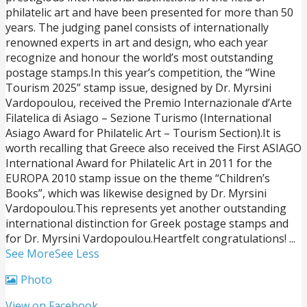
philatelic art and have been presented for more than 50
years. The judging panel consists of internationally
renowned experts in art and design, who each year
recognize and honour the world’s most outstanding
postage stamps.
In this year’s competition, the “Wine
Tourism 2025” stamp issue, designed by Dr. Myrsini
Vardopoulou, received the Premio Internazionale d’Arte
Filatelica di Asiago – Sezione Turismo (International
Asiago Award for Philatelic Art – Tourism Section).
It is
worth recalling that Greece also received the First ASIAGO
International Award for Philatelic Art in 2011 for the
EUROPA 2010 stamp issue on the theme “Children’s
Books”, which was likewise designed by Dr. Myrsini
Vardopoulou.
This represents yet another outstanding
international distinction for Greek postage stamps and
for Dr. Myrsini Vardopoulou.
Heartfelt congratulations!
...
See More
See Less
Photo
View on Facebook