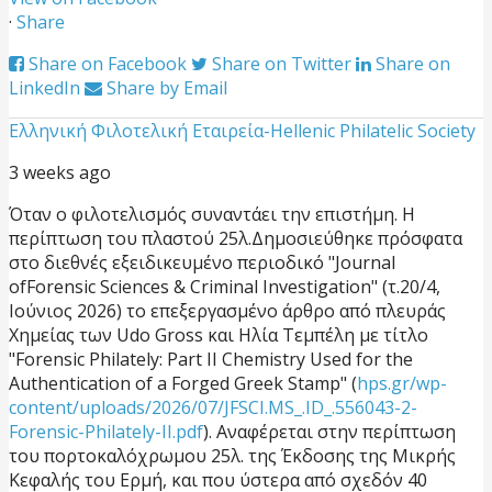
·
Share
Share on Facebook
Share on Twitter
Share on
LinkedIn
Share by Email
Ελληνική Φιλοτελική Εταιρεία-Hellenic Philatelic Society
3 weeks ago
Όταν ο φιλοτελισμός συναντάει την επιστήμη. Η
περίπτωση του πλαστού 25λ.
Δημοσιεύθηκε πρόσφατα
στο διεθνές εξειδικευμένο περιοδικό "Journal
ofForensic Sciences & Criminal Investigation" (τ.20/4,
Ιούνιος 2026) το επεξεργασμένο άρθρο από πλευράς
Χημείας των Udo Gross και Ηλία Τεμπέλη με τίτλο
"Forensic Philately: Part II Chemistry Used for the
Authentication of a Forged Greek Stamp" (
hps.gr/wp-
content/uploads/2026/07/JFSCI.MS_.ID_.556043-2-
Forensic-Philately-II.pdf
). Αναφέρεται στην περίπτωση
του πορτοκαλόχρωμου 25λ. της Έκδοσης της Μικρής
Κεφαλής του Ερμή, και που ύστερα από σχεδόν 40