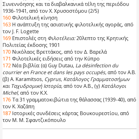
Συνεννόησης και τα διαβαλκανικά τέλη της περιόδου
1936-1941, από τον Χ. Χρυσοστόμου (2/5)
160
Φιλοτελική κίνηση
163
Η ανάπτυξη της ασιατικής φιλοτελικής αγοράς, από
τον J. F. Logette
169
Επιστολές στη
Φιλοτέλεια:
20λεπτο της Κρητικής
Πολιτείας έκδοσης 1901
170
Νικόλαος Βρεττάκος, από τον Δ. Βαρελά
171
Φιλοτελικές ειδήσεις από την Κύπρο
172
Νέα βιβλία: (α) Guy Dutau,
La désinfection du
courrier en France et dans les pays occupés,
από τον Α.Β.
(β) A. Karamitsos,
Cyprus, Κατάλογος Γραμματοσήμων
και Ταχυδρομική Ιστορία,
από τον Α.Β., (γ)
Κατάλογοι
Michel,
από τον Κ.Χ.
176
Τα 31 γραμματοκιβώτια της θάλασσας (1939-40), από
τον Κ. Χαζάπη
187
Ιστορικές συνδέσεις κάρτας Βουκουρεστίου, από
τον Μ. Μ. Σφαντζικόπουλο