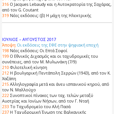
316
Ο Jacques Lebaudy και η Αυτοκρατορία της Σαχάρας,
από τον G. Coutant
319
Νέες εκδόσεις: (β) Η μάχη της Ηλεκτρικής
ΙΟΥΛΙΟΣ – ΑΥΓΟΥΣΤΟΣ 2017
Άποψη:
Οι εκδόσεις της ΕΦΕ στην ψηφιακή εποχή
198
Νέες εκδόσεις: Οι Επτά Σοφοί
199
Ο Εθνικός Διχασμός και οι ταχυδρομικές του
συνέπειες, από τον Μ. Μυλωνάκη (7/9)
210
Φιλοτελική κίνηση
212
Η βουλγαρική Πεντάπολη Σερρών (1943), από τον Κ.
Χαζάπη
215
Αλληλογραφία μετά και άνευ ισπανικού κηρού, από
τον Ν. Μαλλούχο
222
Συνοπτικοί πίνακες των ταχ. τελών μεταξύ
Αυστρίας και Ιονίων Νήσων, από τον Γ. Νταή
233
Το Ταχυδρομείο του Αλή Πασά
237
H Ταχυδρομική Ένωση της Βαλκανικής