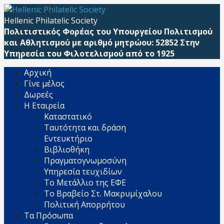
Μετάβαση
απευθείας
Hellenic Philatelic Society
στο
Πολιτιστικός Φορέας του Υπουργείου Πολιτισμού
περιεχόμενο
και Αθλητισμού με αριθμό μητρώου: 52852 Στην
Υπηρεσία του Φιλοτελισμού από το 1925
Αρχική
Γίνε μέλος
Δωρεές
Η Εταιρεία
Καταστατικό
Ταυτότητα και δράση
Εντευκτήριο
Βιβλιοθήκη
Πραγματογνωμοσύνη
Υπηρεσία τευχιδίων
Το Μετάλλιο της ΕΦΕ
Το Βραβείο Στ. Μακρυμίχαλου
Πολιτική Απορρήτου
Τα Πρόσωπα