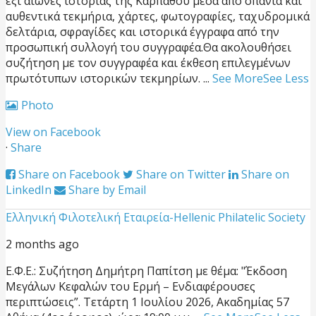
έξι αιώνες ιστορίας της Καρπάθου μέσα από σπάνια και
αυθεντικά τεκμήρια, χάρτες, φωτογραφίες, ταχυδρομικά
δελτάρια, σφραγίδες και ιστορικά έγγραφα από την
προσωπική συλλογή του συγγραφέα.
Θα ακολουθήσει
συζήτηση με τον συγγραφέα και έκθεση επιλεγμένων
πρωτότυπων ιστορικών τεκμηρίων.
...
See More
See Less
Photo
View on Facebook
·
Share
Share on Facebook
Share on Twitter
Share on
LinkedIn
Share by Email
Ελληνική Φιλοτελική Εταιρεία-Hellenic Philatelic Society
2 months ago
Ε.Φ.Ε.: Συζήτηση Δημήτρη Παπίτση με θέμα: "Έκδοση
Μεγάλων Κεφαλών του Ερμή – Ενδιαφέρουσες
περιπτώσεις”.
Τετάρτη 1 Ιουλίου 2026, Ακαδημίας 57