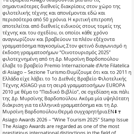
σημαντικότερες διεθνείς διακρίσεις στον χώρο της
φιλοτελικής τέχνης και απονέμονται εδώ και
περισσότερα από 50 χρόνια. Η κριτική επιτροπή
αποτελείται από διεθνείς ειδικούς στους τομείς της
τέχνης και του σχεδίου, οι οποίοι κάθε χρόνο
αναγνωρίζουν και βραβεύουν τα πλέον εξέχοντα
γραμματόσημα παγκοσμίως.
Στον φετινό διαγωνισμό η
έκδοση γραμματοσήμων “Οινοτουρισμός 2025”
φιλοτεχνημένη από τη Δρ. Μυρσίνη Βαρδοπούλου
έλαβε το βραβείο Premio Internazionale d’Arte Filatelica
di Asiago – Sezione Turismo.
Θυμίζουμε ότι και το 2011 η
Ελλάδα είχε λάβει το 1ο Διεθνές Βραβείο Φιλοτελικής
Τέχνης ASIAGO για τη σειρά γραμματοσήμων EUROPA
2010 με θέμα το “Παιδικό Βιβλίο”, σε σχεδίαση και πάλι
της Δρ. Μυρσίνης Βαρδοπούλου. Ακόμα μία υψηλότατη
διάκριση για τα ελληνικά γραμματόσημα και τη Δρ.
Μυρσίνη Βαρδοπούλου.
Θερμά συγχαρητήρια.
EN⬇️
🍷
Asiago Awards 2026 – “Wine Tourism 2025” Stamp Issue
The Asiago Awards are regarded as one of the most
prestigious international distinctions in the field of