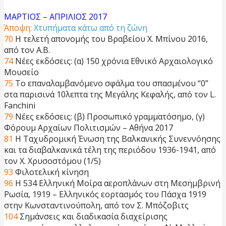
ΜΑΡΤΙΟΣ – ΑΠΡΙΛΙΟΣ 2017
Άποψη:
Χτυπήματα κάτω από τη ζώνη
70
Η τελετή απονομής του Βραβείου Χ. Μπίνου 2016,
από τον Α.Β.
74
Νέες εκδόσεις: (α) 150 χρόνια Εθνικό Αρχαιολογικό
Μουσείο
75
Το επαναλαμβανόμενο σφάλμα του σπασμένου “0”
στα παρισινά 10λεπτα της Μεγάλης Κεφαλής, από τον L.
Fanchini
79
Νέες εκδόσεις: (β) Προσωπικό γραμματόσημο, (γ)
Φόρουμ Αρχαίων Πολιτισμών – Αθήνα 2017
81
H Ταχυδρομική Ένωση της Βαλκανικής Συνεννόησης
και τα διαβαλκανικά τέλη της περιόδου 1936-1941, από
τον Χ. Χρυσοστόμου (1/5)
93
Φιλοτελική κίνηση
96
Η 534 Ελληνική Μοίρα αεροπλάνων στη Μεσημβρινή
Ρωσία, 1919 – Ελληνικός εορτασμός του Πάσχα 1919
στην Κωνσταντινούπολη, από τον Σ. Μπόζοβιτς
104
Σημάνσεις και διαδικασία διαχείρισης