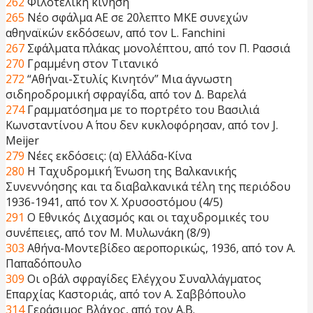
262
Φιλοτελική κίνηση
265
Νέο σφάλμα ΑΕ σε 20λεπτο ΜΚΕ συνεχών
αθηναϊκών εκδόσεων, από τον L. Fanchini
267
Σφάλματα πλάκας μονολέπτου, από τον Π. Ρασσιά
270
Γραμμένη στον Τιτανικό
272
“Αθήναι-Στυλίς Κινητόν” Μια άγνωστη
σιδηροδρομική σφραγίδα, από τον Δ. Βαρελά
274
Γραμματόσημα με το πορτρέτο του Βασιλιά
Κωνσταντίνου Α΄ που δεν κυκλοφόρησαν, από τον J.
Meijer
279
Νέες εκδόσεις: (α) Ελλάδα-Κίνα
280
H Ταχυδρομική Ένωση της Βαλκανικής
Συνεννόησης και τα διαβαλκανικά τέλη της περιόδου
1936-1941, από τον Χ. Χρυσοστόμου (4/5)
291
Ο Εθνικός Διχασμός και οι ταχυδρομικές του
συνέπειες, από τον Μ. Μυλωνάκη (8/9)
303
Αθήνα-Μοντεβίδεο αεροπορικώς, 1936, από τον Α.
Παπαδόπουλο
309
Οι οβάλ σφραγίδες Ελέγχου Συναλλάγματος
Επαρχίας Καστοριάς, από τον Α. Σαββόπουλο
314
Γεράσιμος Βλάχος, από τον Α.Β.