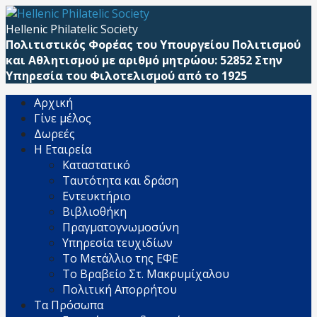
Μετάβαση
απευθείας
Hellenic Philatelic Society
στο
Πολιτιστικός Φορέας του Υπουργείου Πολιτισμού
περιεχόμενο
και Αθλητισμού με αριθμό μητρώου: 52852 Στην
Υπηρεσία του Φιλοτελισμού από το 1925
Αρχική
Γίνε μέλος
Δωρεές
Η Εταιρεία
Καταστατικό
Ταυτότητα και δράση
Εντευκτήριο
Βιβλιοθήκη
Πραγματογνωμοσύνη
Υπηρεσία τευχιδίων
Το Μετάλλιο της ΕΦΕ
Το Βραβείο Στ. Μακρυμίχαλου
Πολιτική Απορρήτου
Τα Πρόσωπα