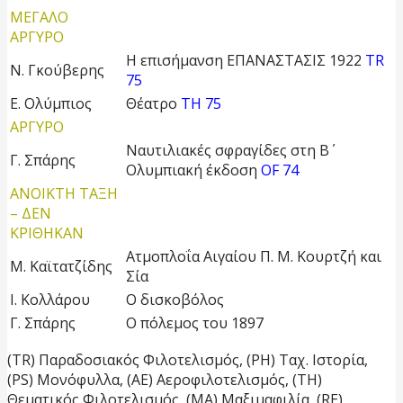
ΜΕΓΑΛΟ
ΑΡΓΥΡΟ
Η επισήμανση ΕΠΑΝΑΣΤΑΣΙΣ 1922
TR
Ν. Γκούβερης
75
Ε. Ολύμπιος
Θέατρο
TH 75
ΑΡΓΥΡΟ
Ναυτιλιακές σφραγίδες στη Β΄
Γ. Σπάρης
Ολυμπιακή έκδοση
OF 74
ΑΝΟΙΚΤΗ ΤΑΞΗ
– ΔΕΝ
ΚΡΙΘΗΚΑΝ
Ατμοπλοΐα Αιγαίου Π. Μ. Κουρτζή και
Μ. Καϊτατζίδης
Σία
Ι. Κολλάρου
Ο δισκοβόλος
Γ. Σπάρης
Ο πόλεμος του 1897
(TR) Παραδοσιακός Φιλοτελισμός, (PH) Ταχ. Ιστορία,
(PS) Μονόφυλλα, (ΑΕ) Αεροφιλοτελισμός, (TH)
Θεματικός Φιλοτελισμός, (ΜΑ) Μαξιμαφιλία, (RE)