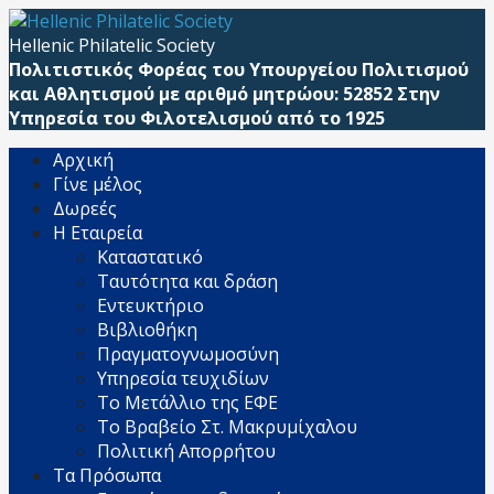
Μετάβαση
απευθείας
Hellenic Philatelic Society
στο
Πολιτιστικός Φορέας του Υπουργείου Πολιτισμού
περιεχόμενο
και Αθλητισμού με αριθμό μητρώου: 52852 Στην
Υπηρεσία του Φιλοτελισμού από το 1925
Αρχική
Γίνε μέλος
Δωρεές
Η Εταιρεία
Καταστατικό
Ταυτότητα και δράση
Εντευκτήριο
Βιβλιοθήκη
Πραγματογνωμοσύνη
Υπηρεσία τευχιδίων
Το Μετάλλιο της ΕΦΕ
Το Βραβείο Στ. Μακρυμίχαλου
Πολιτική Απορρήτου
Τα Πρόσωπα