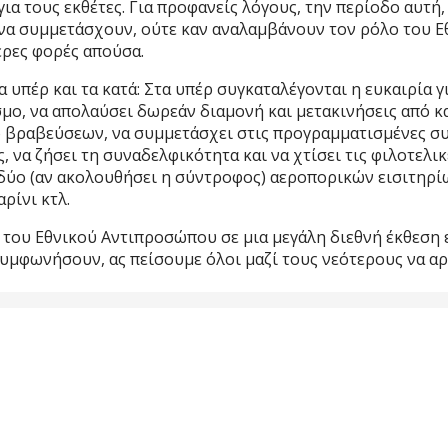
 τους εκθέτες. Για προφανείς λόγους, την περίοδο αυτή,
υν να συμμετάσχουν, ούτε καν αναλαμβάνουν τον ρόλο του
ερες φορές απούσα.
υπέρ και τα κατά: Στα υπέρ συγκαταλέγονται η ευκαιρία γι
μο, να απολαύσει δωρεάν διαμονή και μετακινήσεις από κα
 βραβεύσεων, να συμμετάσχει στις προγραμματισμένες συνα
να ζήσει τη συναδελφικότητα και να χτίσει τις φιλοτελικ
δύο (αν ακολουθήσει η σύντροφος) αεροπορικών εισιτηρίων
αρίνι κτλ.
ες του Εθνικού Αντιπροσώπου σε μια μεγάλη διεθνή έκθεση
συμφωνήσουν, ας πείσουμε όλοι μαζί τους νεότερους να αρ