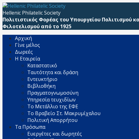
Μετάβαση
απευθείας
Hellenic Philatelic Society
στο
Πολιτιστικός Φορέας του Υπουργείου Πολιτισμού κα
περιεχόμενο
Φιλοτελισμού από το 1925
Αρχική
Γίνε μέλος
Δωρεές
Η Εταιρεία
Καταστατικό
Ταυτότητα και δράση
Εντευκτήριο
Βιβλιοθήκη
Πραγματογνωμοσύνη
Υπηρεσία τευχιδίων
Το Μετάλλιο της ΕΦΕ
Το Βραβείο Στ. Μακρυμίχαλου
Πολιτική Απορρήτου
Τα Πρόσωπα
Ευεργέτες και δωρητές