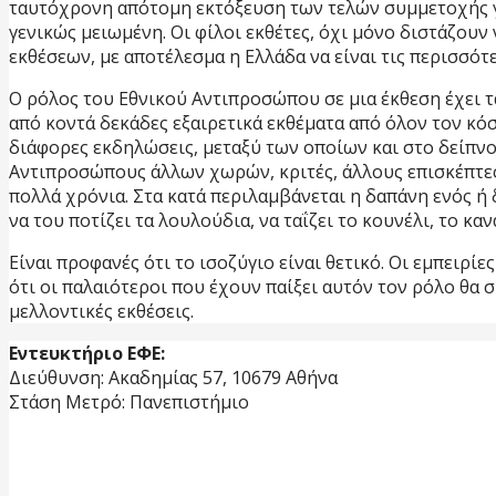
ταυτόχρονη απότομη εκτόξευση των τελών συμμετοχής για
γενικώς μειωμένη. Οι φίλοι εκθέτες, όχι μόνο διστάζο
εκθέσεων, με αποτέλεσμα η Ελλάδα να είναι τις περισσότ
Ο ρόλος του Εθνικού Αντιπροσώπου σε μια έκθεση έχει τα 
από κοντά δεκάδες εξαιρετικά εκθέματα από όλον τον κόσ
διάφορες εκδηλώσεις, μεταξύ των οποίων και στο δείπνο
Αντιπροσώπους άλλων χωρών, κριτές, άλλους επισκέπτες, 
πολλά χρόνια. Στα κατά περιλαμβάνεται η δαπάνη ενός ή 
να του ποτίζει τα λουλούδια, να ταΐζει το κουνέλι, το καν
Είναι προφανές ότι το ισοζύγιο είναι θετικό. Οι εμπειρί
ότι οι παλαιότεροι που έχουν παίξει αυτόν τον ρόλο θα 
μελλοντικές εκθέσεις.
Εντευκτήριο ΕΦΕ:
Διεύθυνση: Ακαδημίας 57, 10679 Αθήνα
Στάση Μετρό: Πανεπιστήμιο